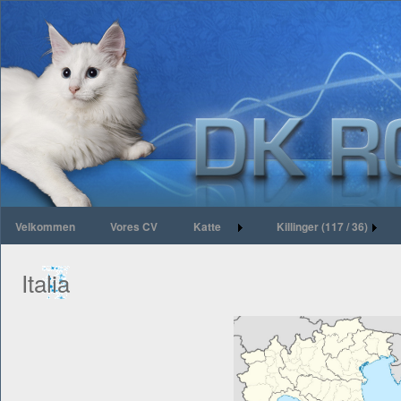
Velkommen
Vores CV
Katte
Killinger (117 / 36)
Italia