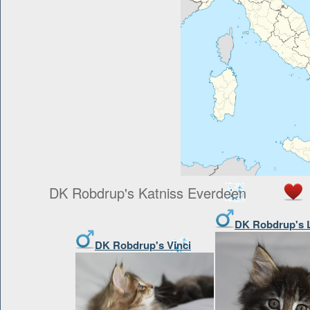
DK Robdrup's Katniss Everdeen
DK Robdrup's 
DK Robdrup's Vinci