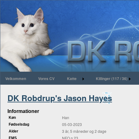
Velkommen
Vores CV
Katte
Killinger (117 / 36)
DK Robdrup's Jason Hayes
Informationer
Han
Køn
05-03-2023
Fødselsdag
3 år, 5 måneder og 2 dage
Alder
NFO n 23
EMS