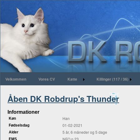
Velkommen
Vores CV
Katte
Killinger (117 / 36)
Åben DK Robdrup's Thunder
Informationer
Han
Køn
01-02-2021
Fødselsdag
5 år, 6 måneder og 5 dage
Alder
NFO n 23
EMS